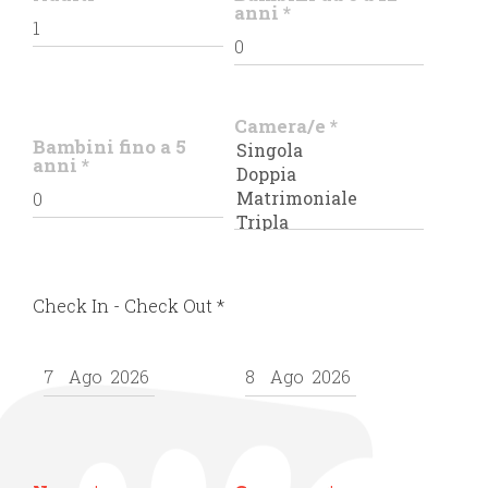
anni
*
Camera/e
*
Bambini fino a 5
anni
*
Check In - Check Out
*