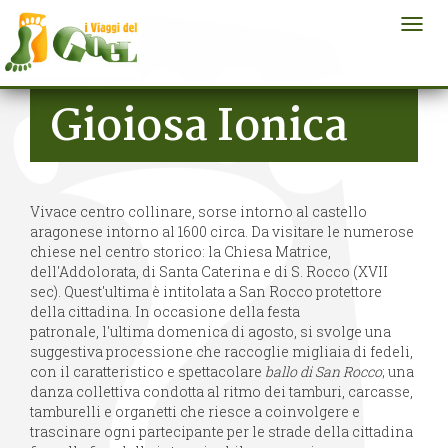
Togg
navi
Salta al contenuto principale
Gioiosa Ionica
Vivace centro collinare, sorse intorno al castello
aragonese intorno al 1600 circa. Da visitare le numerose
chiese nel centro storico: la Chiesa Matrice,
dell'Addolorata, di Santa Caterina e di S. Rocco (XVII
sec). Quest'ultima è intitolata a San Rocco protettore
della cittadina. In occasione della festa
patronale, l'ultima domenica di agosto, si svolge una
suggestiva processione che raccoglie migliaia di fedeli,
con il caratteristico e spettacolare
ballo di San Rocco
; una
danza collettiva condotta al ritmo dei tamburi, carcasse,
tamburelli e organetti che riesce a coinvolgere e
trascinare ogni partecipante per le strade della cittadina