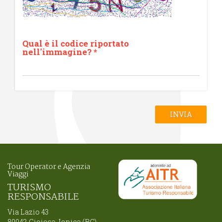
Qual è il codice riportato
nell'immagine?
*
INVIA
Tour Operator e Agenzia
Viaggi
TURISMO
RESPONSABILE
Via Lazio 43
89042 Gioiosa Jonica (RC)