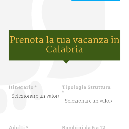
Prenota la tua vacanza in
Calabria
Itinerario
*
Tipologia Struttura
*
Adulti
*
Bambini da 6 a 12