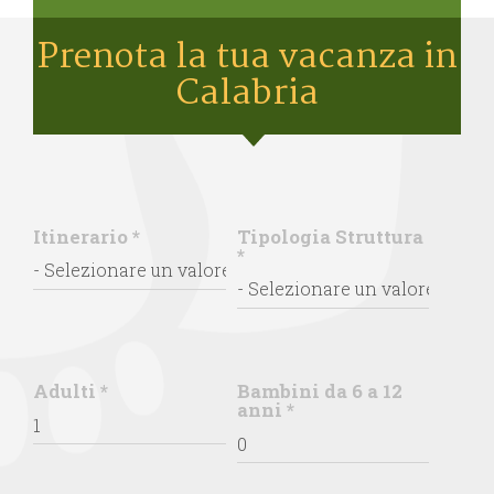
Prenota la tua vacanza in
Calabria
Itinerario
*
Tipologia Struttura
*
Adulti
*
Bambini da 6 a 12
anni
*