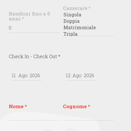
Camera/e
*
Bambini fino a 5
anni
*
Check In - Check Out
*
Nome
*
Cognome
*