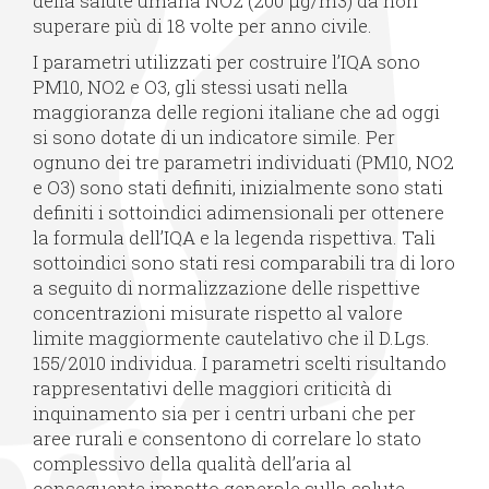
della salute umana NO2 (200 μg/m3) da non
superare più di 18 volte per anno civile.
I parametri utilizzati per costruire l’IQA sono
PM10, NO2 e O3, gli stessi usati nella
maggioranza delle regioni italiane che ad oggi
si sono dotate di un indicatore simile. Per
ognuno dei tre parametri individuati (PM10, NO2
e O3) sono stati definiti, inizialmente sono stati
definiti i sottoindici adimensionali per ottenere
la formula dell’IQA e la legenda rispettiva. Tali
sottoindici sono stati resi comparabili tra di loro
a seguito di normalizzazione delle rispettive
concentrazioni misurate rispetto al valore
limite maggiormente cautelativo che il D.Lgs.
155/2010 individua. I parametri scelti risultando
rappresentativi delle maggiori criticità di
inquinamento sia per i centri urbani che per
aree rurali e consentono di correlare lo stato
complessivo della qualità dell’aria al
conseguente impatto generale sulla salute