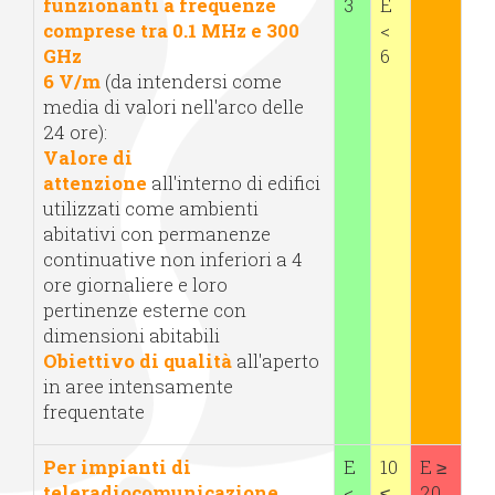
funzionanti a frequenze
3
E
comprese tra 0.1 MHz e 300
<
GHz
6
6 V/m
(da intendersi come
media di valori nell'arco delle
24 ore):
Valore di
attenzione
all'interno di edifici
utilizzati come ambienti
abitativi con permanenze
continuative non inferiori a 4
ore giornaliere e loro
pertinenze esterne con
dimensioni abitabili
Obiettivo di qualità
all'aperto
in aree intensamente
frequentate
Per impianti di
E
10
E ≥
teleradiocomunicazione
<
≤
20