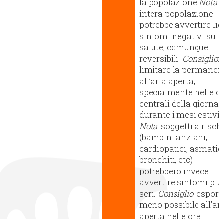
la popolazione
Nota
:
intera popolazione
potrebbe avvertire li
sintomi negativi sul
salute, comunque
reversibili.
Consiglio
:
limitare la perman
all’aria aperta,
specialmente nelle 
centrali della giorna
durante i mesi estivi
Nota
: soggetti a risc
(bambini anziani,
cardiopatici, asmatic
bronchiti, etc)
potrebbero invece
avvertire sintomi pi
seri.
Consiglio
: espor
meno possibile all’a
aperta nelle ore