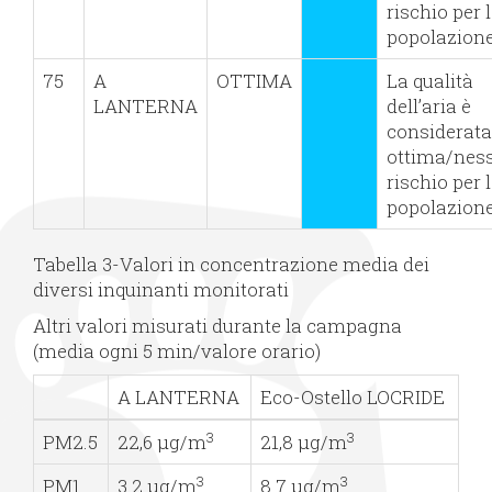
rischio per 
popolazione
75
A
OTTIMA
La qualità
LANTERNA
dell’aria è
considerata
ottima/nes
rischio per 
popolazione
Tabella 3-Valori in concentrazione media dei
diversi inquinanti monitorati
Altri valori misurati durante la campagna
(media ogni 5 min/valore orario)
A LANTERNA
Eco-Ostello LOCRIDE
3
3
PM2.5
22,6 µg/m
21,8 µg/m
3
3
PM1
3.2 µg/m
8.7 µg/m