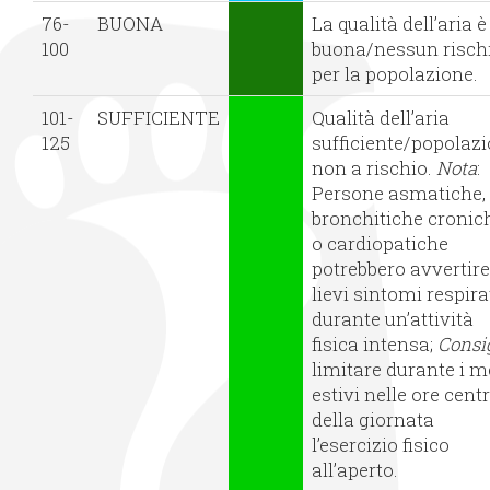
76-
BUONA
La qualità dell’aria è
100
buona/nessun risch
per la popolazione.
101-
SUFFICIENTE
Qualità dell’aria
125
sufficiente/popolaz
non a rischio.
Nota
:
Persone asmatiche,
bronchitiche cronic
o cardiopatiche
potrebbero avvertire
lievi sintomi respira
durante un’attività
fisica intensa;
Consig
limitare durante i m
estivi nelle ore centr
della giornata
l’esercizio fisico
all’aperto.