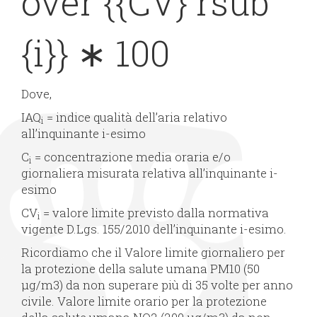
over {{CV} rsub
{i}} ∗ 100
Dove,
IAQ
= indice qualità dell’aria relativo
i
all’inquinante i-esimo
C
= concentrazione media oraria e/o
i
giornaliera misurata relativa all’inquinante i-
esimo
CV
= valore limite previsto dalla normativa
i
vigente D.Lgs. 155/2010 dell’inquinante i-esimo.
Ricordiamo che il Valore limite giornaliero per
la protezione della salute umana PM10 (50
μg/m3) da non superare più di 35 volte per anno
civile. Valore limite orario per la protezione