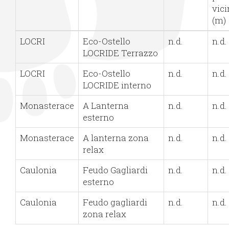
vic
(m)
LOCRI
Eco-Ostello
n.d.
n.d.
LOCRIDE Terrazzo
LOCRI
Eco-Ostello
n.d.
n.d.
LOCRIDE interno
Monasterace
A Lanterna
n.d.
n.d.
esterno
Monasterace
A lanterna zona
n.d.
n.d.
relax
Caulonia
Feudo Gagliardi
n.d.
n.d.
esterno
Caulonia
Feudo gagliardi
n.d.
n.d.
zona relax