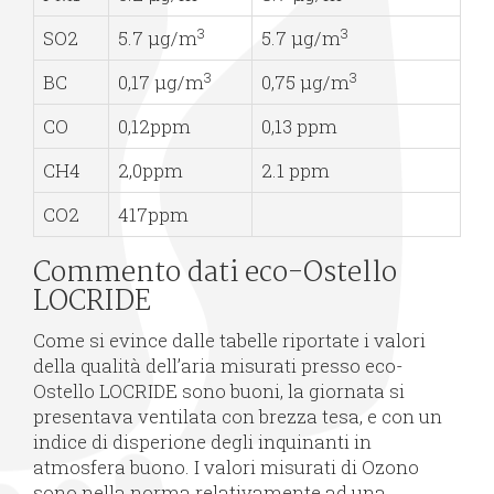
3
3
SO2
5.7 µg/m
5.7 µg/m
3
3
BC
0,17 µg/m
0,75 µg/m
CO
0,12ppm
0,13 ppm
CH4
2,0ppm
2.1 ppm
CO2
417ppm
Commento dati eco-Ostello
LOCRIDE
Come si evince dalle tabelle riportate i valori
della qualità dell’aria misurati presso eco-
Ostello LOCRIDE sono buoni, la giornata si
presentava ventilata con brezza tesa, e con un
indice di disperione degli inquinanti in
atmosfera buono. I valori misurati di Ozono
sono nella norma relativamente ad una