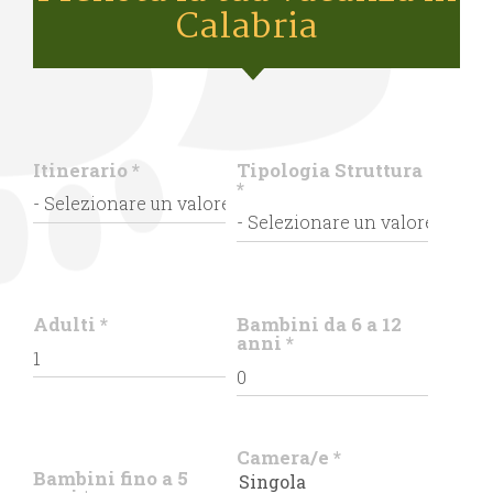
Calabria
Itinerario
*
Tipologia Struttura
*
Adulti
*
Bambini da 6 a 12
anni
*
Camera/e
*
Bambini fino a 5