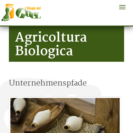
Togg
navi
Salta al contenuto principale
Agricoltura
Biologica
Unternehmenspfade