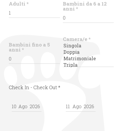
Adulti
*
Bambini da 6 a 12
anni
*
Camera/e
*
Bambini fino a 5
anni
*
Check In - Check Out
*