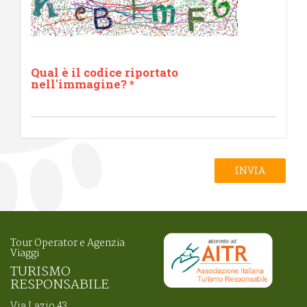
Qual è il codice riportato
nell'immagine?
*
INVIA
Tour Operator e Agenzia
Viaggi
TURISMO
RESPONSABILE
Via Lazio 43