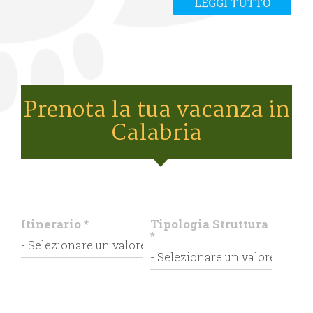
LEGGI TUTTO
Prenota la tua vacanza in
Calabria
Itinerario
*
Tipologia Struttura
*