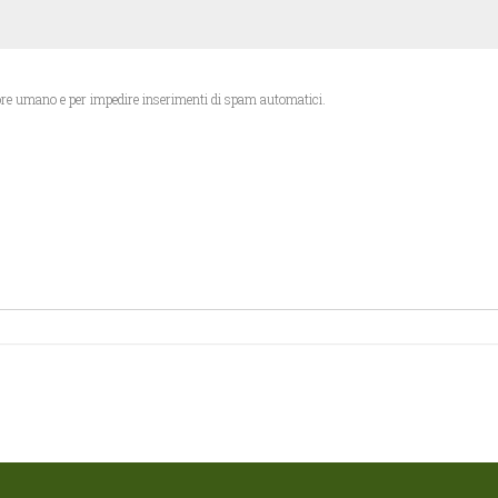
Questa domanda è un test per verificare che tu sia un visitatore umano e per impedire inserimenti di spam automatici.