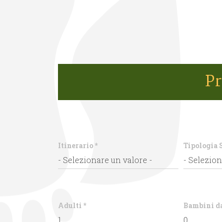
Pr
Itinerario
*
Tipologia 
Adulti
*
Bambini da