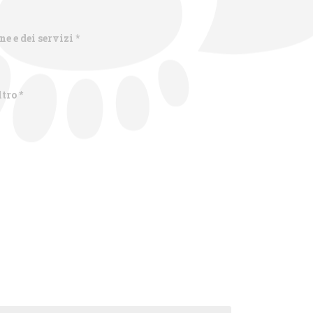
ne e dei servizi
*
ltro
*