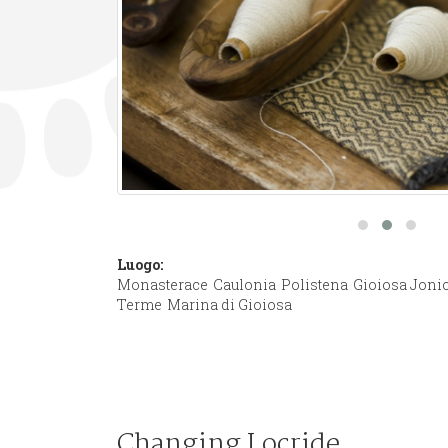
Luogo:
Monasterace
Caulonia
Polistena
Gioiosa Joni
Terme
Marina di Gioiosa
Changing Locride