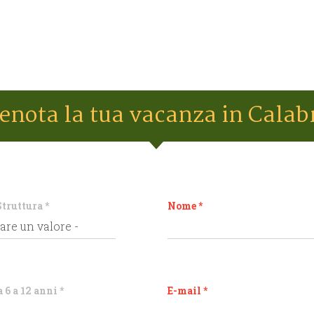
enota la tua vacanza in Calab
Struttura
*
Nome
*
 6 a 12 anni
*
E-mail
*