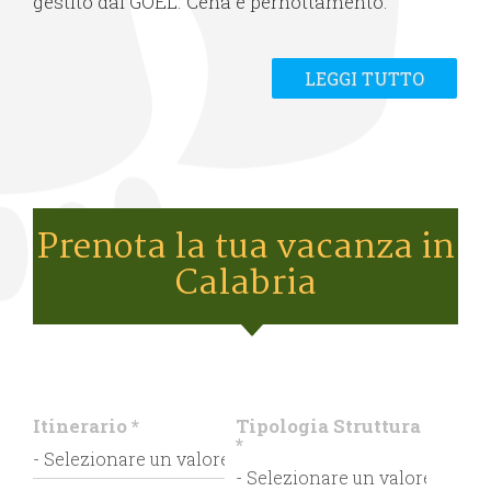
gestito dal GOEL. Cena e pernottamento.
LEGGI TUTTO
Prenota la tua vacanza in
Calabria
Itinerario
*
Tipologia Struttura
*