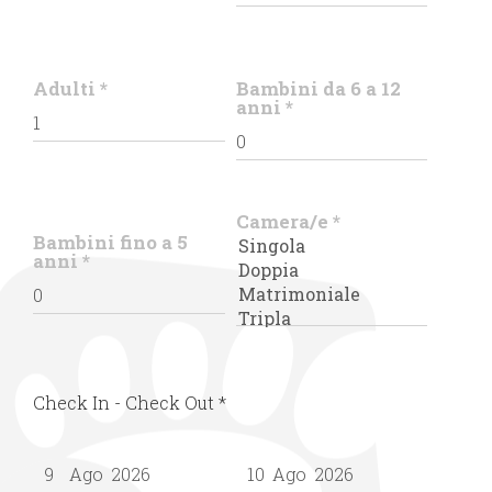
Adulti
*
Bambini da 6 a 12
anni
*
Camera/e
*
Bambini fino a 5
anni
*
Check In - Check Out
*