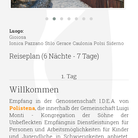
Luogo:
Gioiosa
Ionica
Pazzano
Stilo
Gerace
Caulonia
Polsi
Siderno
Reiseplan (6 Nächte - 7 Tage)
1. Tag
Willkommen
Empfang in der Genossenschaft I.D.E.A. von
Polistena
, die innerhalb der Gemeinschaft Luigi
Monti - Kongregation der Söhne der
Unbefleckten Empfängnis Dienstleistungen für
Personen und Arbeitsmöglichkeiten für Kinder
und Jugendliche in Schwierigkeiten anbietet.