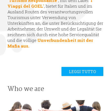
“
Turismo Responsabile
”
, mit dem Label
"
I
Viaggi del GOEL
"
, bietet für Italien und im
Ausland Routen des verantwortungsvollen
Tourismus unter Verwendung von
Unterkünften an, die unter Berücksichtigung der
Arbeitnehmer, der Umwelt und der Legalität Sie
zeichnen sich durch eine hohe Servicequalität
und die völlige
Unverbundenheit mit der
Mafia aus
.
LEGGI TUTTO
Who we are