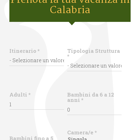
Prenota la tua vacanza in
Calabria
Itinerario
*
Tipologia Struttura
*
Adulti
*
Bambini da 6 a 12
anni
*
Camera/e
*
Bambini fino a 5