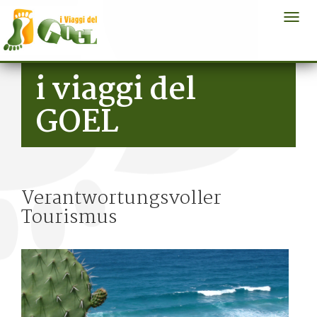
Togg
navi
Salta al contenuto principale
i viaggi del
GOEL
Verantwortungsvoller
Tourismus