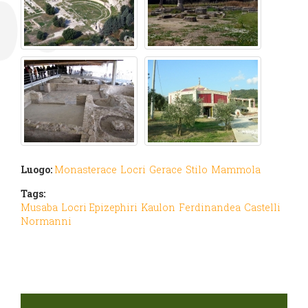
Luogo:
Monasterace
Locri
Gerace
Stilo
Mammola
Tags:
Musaba
Locri Epizephiri
Kaulon
Ferdinandea
Castelli
Normanni