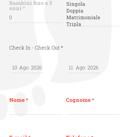
Bambini fino a 5
anni
*
Check In - Check Out
*
Nome
*
Cognome
*