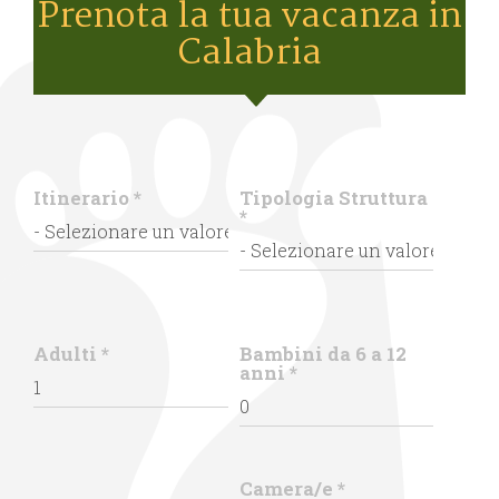
Prenota la tua vacanza in
Calabria
Itinerario
*
Tipologia Struttura
*
Adulti
*
Bambini da 6 a 12
anni
*
Camera/e
*