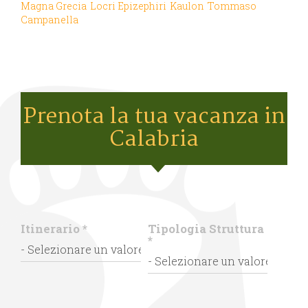
Magna Grecia
Locri Epizephiri
Kaulon
Tommaso
Campanella
Prenota la tua vacanza in
Calabria
Itinerario
*
Tipologia Struttura
*