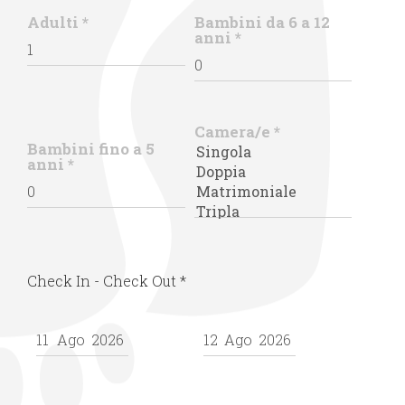
Adulti
*
Bambini da 6 a 12
anni
*
Camera/e
*
Bambini fino a 5
anni
*
Check In - Check Out
*