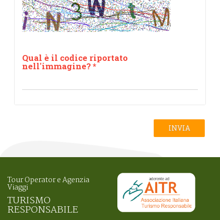
Qual è il codice riportato
nell'immagine?
*
INVIA
Tour Operator e Agenzia
Viaggi
TURISMO
RESPONSABILE