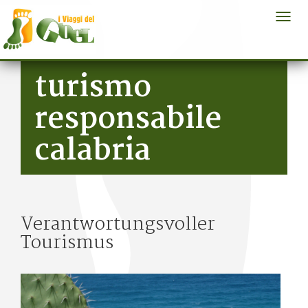
Togg
navi
Salta al contenuto principale
turismo
responsabile
calabria
Verantwortungsvoller
Tourismus