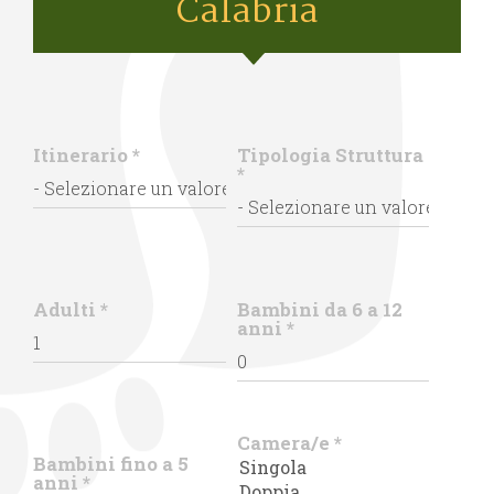
Calabria
Itinerario
*
Tipologia Struttura
*
Adulti
*
Bambini da 6 a 12
anni
*
Camera/e
*
Bambini fino a 5
anni
*