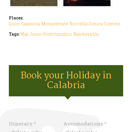
Places:
Locri
Caulonia
Monasterace
Roccella Jonica
Siderno
Tags:
Mar Jonio
Porto turistico
Bandiera blu
Book your Holiday in
Calabria
Itinerary
*
Accomodations
*