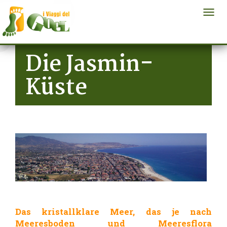
Togg
navi
Skip to main content
Die Jasmin-
Küste
Das kristallklare Meer, das je nach
Meeresboden und Meeresflora