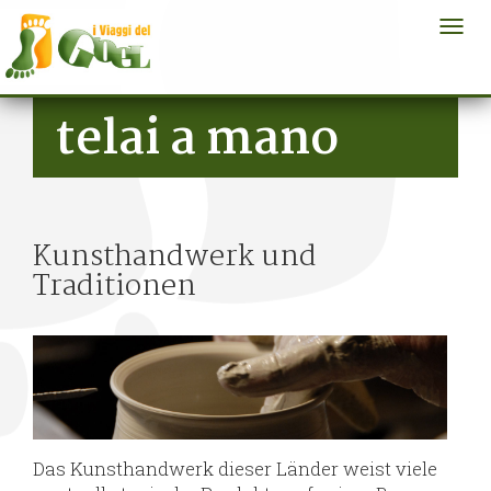
Togg
navi
Skip to main content
telai a mano
Kunsthandwerk und
Traditionen
Das Kunsthandwerk dieser Länder weist viele