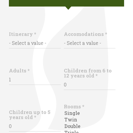
Itinerary
*
Accomodations
*
Adults
*
Children from 6 to
12 years old
*
Rooms
*
Children up to 5
years old
*