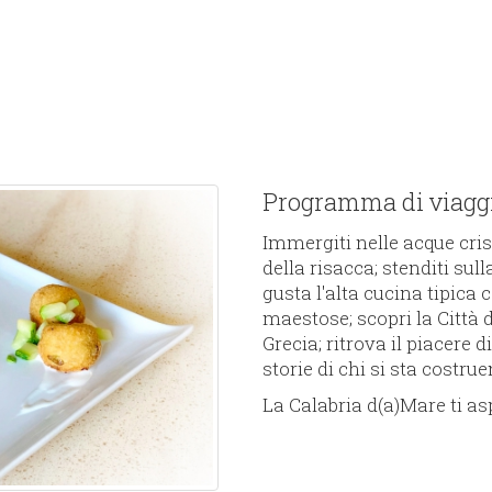
Programma di viaggio
Immergiti nelle acque crist
della risacca; stenditi sul
gusta l'alta cucina tipica 
maestose; scopri la Città 
Grecia; ritrova il piacere d
storie di chi si sta costru
La Calabria d(a)Mare ti a