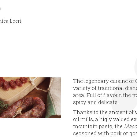
nica
Locri
The legendary cuisine of C
variety of traditional dis
area. Full of flavour, the 
spicy and delicate.
Thanks to the ancient oli
oil mills, a higly valued ex
mountain pasta, the
Macc
seasoned with pork or goa