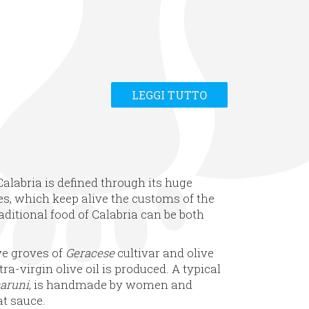
LEGGI TUTTO
alabria is defined through its huge
hes, which keep alive the customs of the
traditional food of Calabria can be both
ve groves of
Geracese
cultivar and olive
tra-virgin olive oil is produced. A typical
aruni
, is handmade by women and
t sauce.