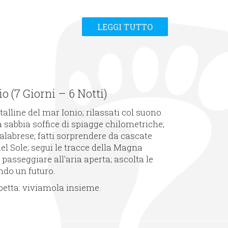
LEGGI TUTTO
 (7 Giorni – 6 Notti)
alline del mar Ionio; rilassati col suono
la sabbia soffice di spiagge chilometriche;
calabrese; fatti sorprendere da cascate
del Sole; segui le tracce della Magna
i passeggiare all'aria aperta; ascolta le
endo un futuro.
spetta: viviamola insieme.