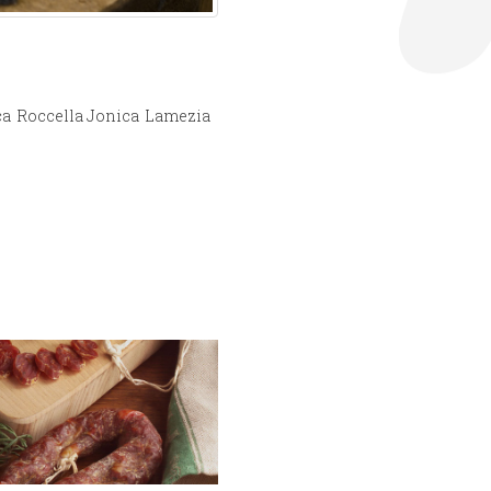
ca
Roccella Jonica
Lamezia