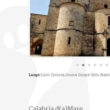
Luogo:
Locri
Gioiosa Jonica
Gerace
Stilo
Bian
Calabria d(a)Mare