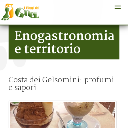
Togg
navi
Salta al contenuto principale
Enogastronomia
e territorio
Costa dei Gelsomini: profumi
e sapori