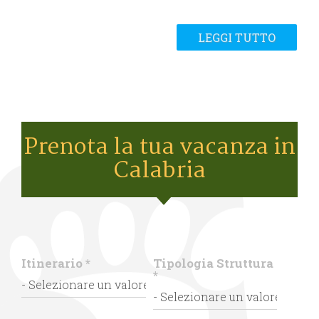
LEGGI TUTTO
Prenota la tua vacanza in
Calabria
Itinerario
*
Tipologia Struttura
*