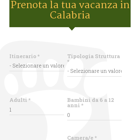
Prenota la tua vacanza in
Calabria
Itinerario
*
Tipologia Struttura
*
Adulti
*
Bambini da 6 a 12
anni
*
Camera/e
*