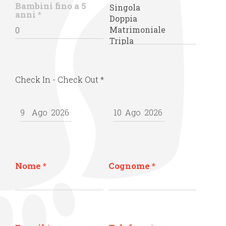
Bambini fino a 5
anni
*
Check In - Check Out
*
Nome
*
Cognome
*