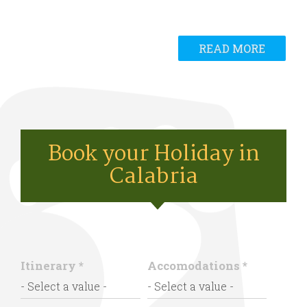
READ MORE
Book your Holiday in
Calabria
Itinerary
*
Accomodations
*