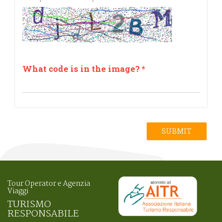
What code is in the image?
*
SUBMIT
Tour Operator e Agenzia
Viaggi
TURISMO
RESPONSABILE