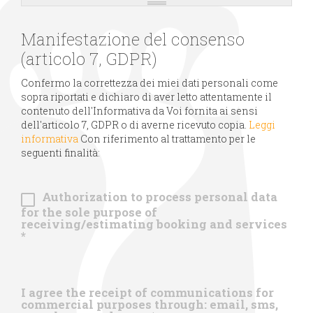
Manifestazione del consenso
(articolo 7, GDPR)
Confermo la correttezza dei miei dati personali come
sopra riportati e dichiaro di aver letto attentamente il
contenuto dell'Informativa da Voi fornita ai sensi
dell'articolo 7, GDPR o di averne ricevuto copia.
Leggi
informativa
Con riferimento al trattamento per le
seguenti finalità:
Authorization to process personal data
for the sole purpose of
receiving/estimating booking and services
*
I agree the receipt of communications for
commercial purposes through: email, sms,