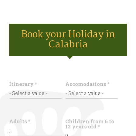
Book your Holiday in
Calabria
Itinerary
*
Accomodations
*
Adults
*
Children from 6 to
12 years old
*