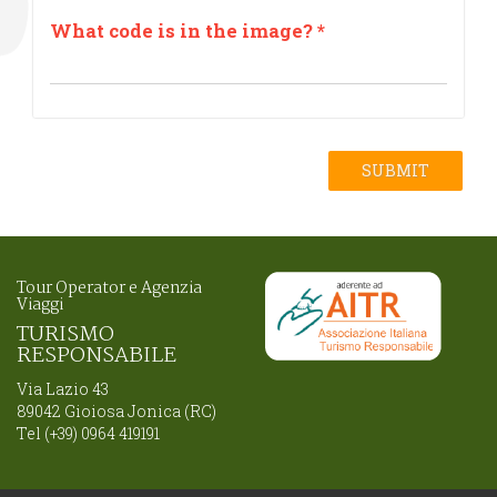
What code is in the image?
*
SUBMIT
Tour Operator e Agenzia
Viaggi
TURISMO
RESPONSABILE
Via Lazio 43
89042 Gioiosa Jonica (RC)
Tel (+39) 0964 419191