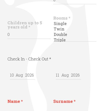
Rooms
*
Children up to 5
years old
*
Check In - Check Out
*
Name
*
Surname
*