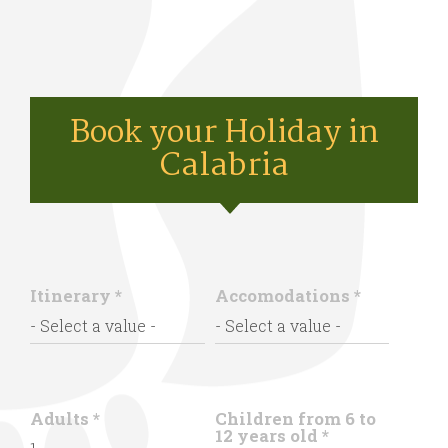
Book your Holiday in
Calabria
Itinerary
*
Accomodations
*
Adults
*
Children from 6 to
12 years old
*