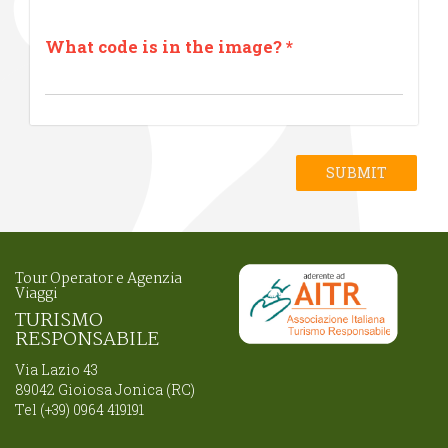
What code is in the image?
*
SUBMIT
Tour Operator e Agenzia
Viaggi
TURISMO
RESPONSABILE
Via Lazio 43
89042 Gioiosa Jonica (RC)
Tel (+39) 0964 419191