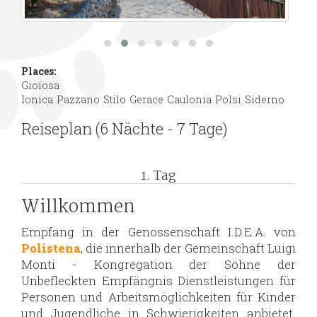
Places:
Gioiosa
Ionica
Pazzano
Stilo
Gerace
Caulonia
Polsi
Siderno
Reiseplan (6 Nächte - 7 Tage)
1. Tag
Willkommen
Empfang in der Genossenschaft I.D.E.A. von
Polistena
, die innerhalb der Gemeinschaft Luigi
Monti - Kongregation der Söhne der
Unbefleckten Empfängnis Dienstleistungen für
Personen und Arbeitsmöglichkeiten für Kinder
und Jugendliche in Schwierigkeiten anbietet.